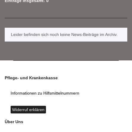
Einträge insgesamt: 0
x
Leider befinden sich noch keine News-Beiträge im Archiv.
Pflege- und Krankenkasse
Informationen zu Hilfsmittelnummern
Widerruf erklären
Über Uns