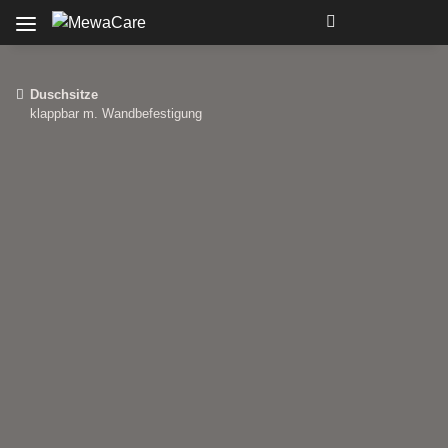
Duschsitze
klappbar m. Wandbefestigung