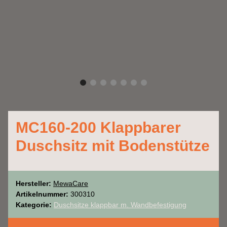
MC160-200 Klappbarer
Duschsitz mit Bodenstütze
Hersteller:
MewaCare
Artikelnummer:
300310
Kategorie:
Duschsitze klappbar m. Wandbefestigung